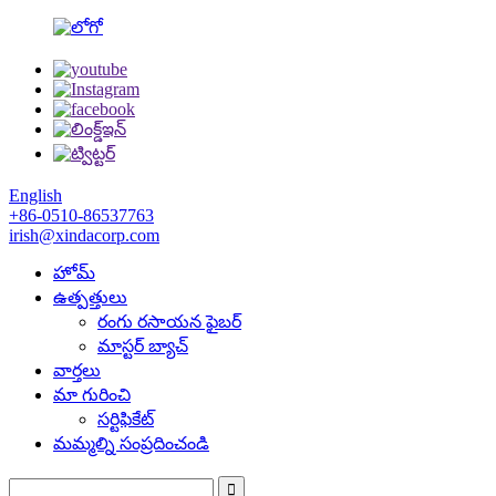
English
+86-0510-86537763
irish@xindacorp.com
హోమ్
ఉత్పత్తులు
రంగు రసాయన ఫైబర్
మాస్టర్ బ్యాచ్
వార్తలు
మా గురించి
సర్టిఫికేట్
మమ్మల్ని సంప్రదించండి