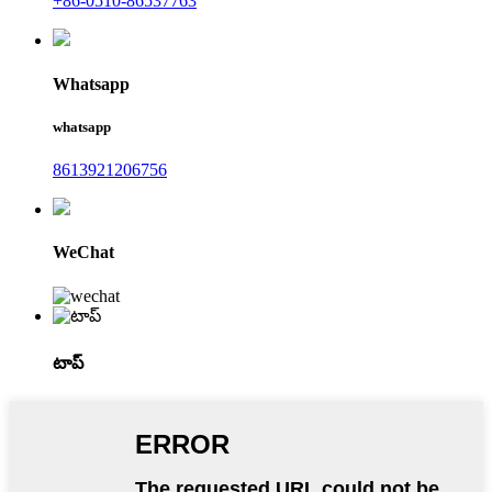
+86-0510-86537763
Whatsapp
whatsapp
8613921206756
WeChat
టాప్