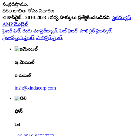
సంప్రదిస్తాము.
ధరల జాబితా కోసం విచారణ
© కాపీరైట్ - 2010-2023 : సర్వ హక్కులు ప్రత్యేకించబడినవి.
సైట్‌మ్యాప్
-
AMP మొబైల్
ఫైబర్ ఫిల్
,
రంగు మాస్టర్‌బ్యాచ్
,
పెట్ ఫైబర్
,
పాలిస్టర్ ఫైబర్ఫిల్
,
ప్రధానమైన ఫైబర్
,
పాలిస్టర్ ఫైబర్
,
ఇ-మెయిల్
ఇ-మెయిల్
irish@xindacorp.com
ఫోన్
Tel