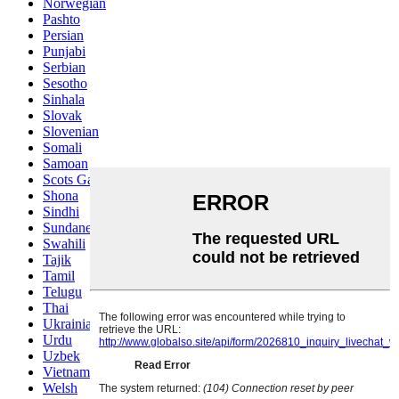
Norwegian
Pashto
Persian
Punjabi
Serbian
Sesotho
Sinhala
Slovak
Slovenian
Somali
Samoan
Scots Gaelic
Shona
Sindhi
Sundanese
Swahili
Tajik
Tamil
Telugu
Thai
Ukrainian
Urdu
Uzbek
Vietnamese
Welsh