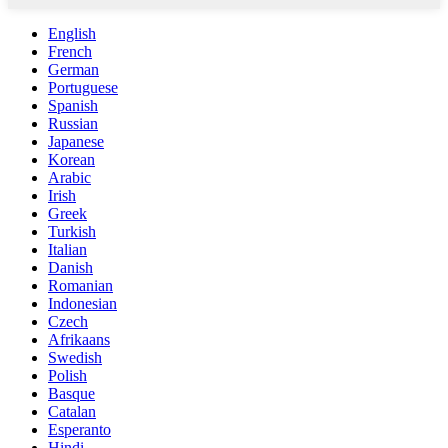
English
French
German
Portuguese
Spanish
Russian
Japanese
Korean
Arabic
Irish
Greek
Turkish
Italian
Danish
Romanian
Indonesian
Czech
Afrikaans
Swedish
Polish
Basque
Catalan
Esperanto
Hindi