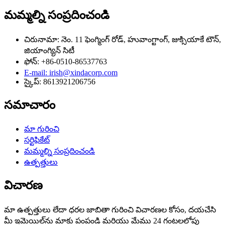
మమ్మల్ని సంప్రదించండి
చిరునామా: నెం. 11 ఫెంగ్మింగ్ రోడ్, హువాంగ్టాంగ్, జుక్సియాకే టౌన్,
జియాంగ్యిన్ సిటీ
ఫోన్: +86-0510-86537763
E-mail: irish@xindacorp.com
స్కైప్: 8613921206756
సమాచారం
మా గురించి
సర్టిఫికేట్
మమ్మల్ని సంప్రదించండి
ఉత్పత్తులు
విచారణ
మా ఉత్పత్తులు లేదా ధరల జాబితా గురించి విచారణల కోసం, దయచేసి
మీ ఇమెయిల్‌ను మాకు పంపండి మరియు మేము 24 గంటలలోపు