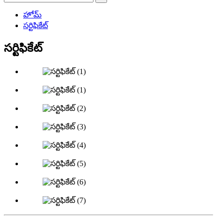
హోమ్
సర్టిఫికేట్
సర్టిఫికేట్