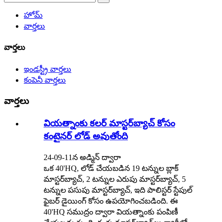
హోమ్
వార్తలు
వార్తలు
ఇండస్ట్రీ వార్తలు
కంపెనీ వార్తలు
వార్తలు
వియత్నాంకు కలర్ మాస్టర్‌బ్యాచ్ కోసం
కంటైనర్ లోడ్ అవుతోంది
24-09-11న అడ్మిన్ ద్వారా
ఒక 40'HQ, లోడ్ చేయబడిన 19 టన్నుల బ్లాక్
మాస్టర్‌బ్యాచ్, 2 టన్నుల ఎరుపు మాస్టర్‌బ్యాచ్, 5
టన్నుల పసుపు మాస్టర్‌బ్యాచ్, ఇది పాలిస్టర్ స్టేపుల్
ఫైబర్ డైయింగ్ కోసం ఉపయోగించబడింది. ఈ
40'HQ సముద్రం ద్వారా వియత్నాంకు పంపిణీ