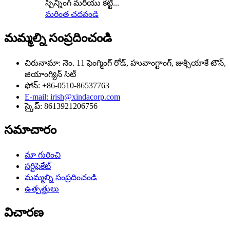
స్పిన్నింగ్ మరియు కట్టి...
మరింత చదవండి
మమ్మల్ని సంప్రదించండి
చిరునామా: నెం. 11 ఫెంగ్మింగ్ రోడ్, హువాంగ్టాంగ్, జుక్సియాకే టౌన్,
జియాంగ్యిన్ సిటీ
ఫోన్: +86-0510-86537763
E-mail: irish@xindacorp.com
స్కైప్: 8613921206756
సమాచారం
మా గురించి
సర్టిఫికేట్
మమ్మల్ని సంప్రదించండి
ఉత్పత్తులు
విచారణ