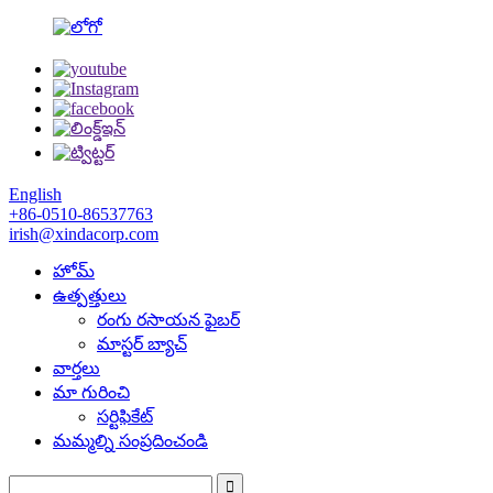
English
+86-0510-86537763
irish@xindacorp.com
హోమ్
ఉత్పత్తులు
రంగు రసాయన ఫైబర్
మాస్టర్ బ్యాచ్
వార్తలు
మా గురించి
సర్టిఫికేట్
మమ్మల్ని సంప్రదించండి