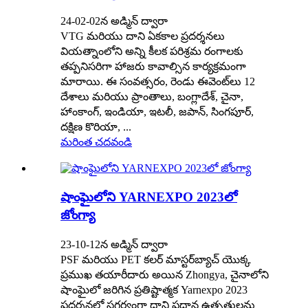
24-02-02న అడ్మిన్ ద్వారా
VTG మరియు దాని ఏకకాల ప్రదర్శనలు
వియత్నాంలోని అన్ని కీలక పరిశ్రమ రంగాలకు
తప్పనిసరిగా హాజరు కావాల్సిన కార్యక్రమంగా
మారాయి. ఈ సంవత్సరం, రెండు ఈవెంట్‌లు 12
దేశాలు మరియు ప్రాంతాలు, బంగ్లాదేశ్, చైనా,
హాంకాంగ్, ఇండియా, ఇటలీ, జపాన్, సింగపూర్,
దక్షిణ కొరియా, ...
మరింత చదవండి
షాంఘైలోని YARNEXPO 2023లో
జోంగ్యా
23-10-12న అడ్మిన్ ద్వారా
PSF మరియు PET కలర్ మాస్టర్‌బ్యాచ్ యొక్క
ప్రముఖ తయారీదారు అయిన Zhongya, చైనాలోని
షాంఘైలో జరిగిన ప్రతిష్టాత్మక Yarnexpo 2023
ప్రదర్శనలో సగర్వంగా దాని ప్రధాన ఉత్పత్తులను