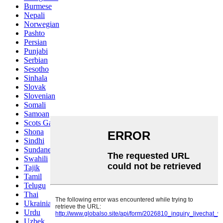
Burmese
Nepali
Norwegian
Pashto
Persian
Punjabi
Serbian
Sesotho
Sinhala
Slovak
Slovenian
Somali
Samoan
Scots Gaelic
Shona
Sindhi
Sundanese
Swahili
Tajik
Tamil
Telugu
Thai
Ukrainian
Urdu
Uzbek