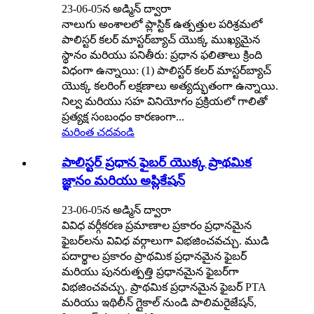
23-06-05న అడ్మిన్ ద్వారా
నాలుగు అంశాలలో ప్లాస్టిక్ ఉత్పత్తుల పరిశ్రమలో
పాలిస్టర్ కలర్ మాస్టర్‌బ్యాచ్ యొక్క ముఖ్యమైన
స్థానం మరియు పనితీరు: ప్రధాన ఫలితాలు క్రింది
విధంగా ఉన్నాయి: (1) పాలిస్టర్ కలర్ మాస్టర్‌బ్యాచ్
యొక్క కలరింగ్ లక్షణాలు అత్యద్భుతంగా ఉన్నాయి.
నిల్వ మరియు సహ వినియోగం ప్రక్రియలో గాలితో
ప్రత్యక్ష సంబంధం కారణంగా...
మరింత చదవండి
పాలిస్టర్ ప్రధాన ఫైబర్ యొక్క ప్రాథమిక
జ్ఞానం మరియు అప్లికేషన్
23-06-05న అడ్మిన్ ద్వారా
వివిధ వర్గీకరణ ప్రమాణాల ప్రకారం ప్రధానమైన
ఫైబర్‌లను వివిధ వర్గాలుగా విభజించవచ్చు. ముడి
పదార్థాల ప్రకారం ప్రాథమిక ప్రధానమైన ఫైబర్
మరియు పునరుత్పత్తి ప్రధానమైన ఫైబర్‌గా
విభజించవచ్చు. ప్రాథమిక ప్రధానమైన ఫైబర్ PTA
మరియు ఇథిలీన్ గ్లైకాల్ నుండి పాలిమరైజేషన్,