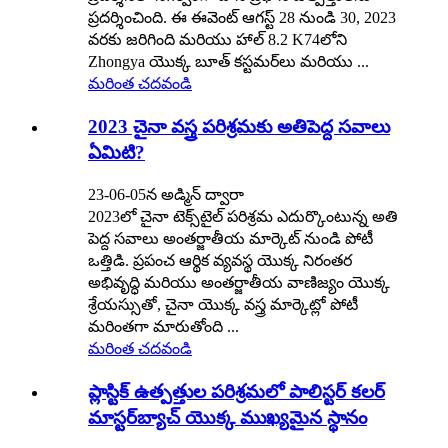
ప్రదర్శించింది. ఈ ఈవెంట్ ఆగస్ట్ 28 నుండి 30, 2023
వరకు జరిగింది మరియు హాల్ 8.2 K74లోని
Zhongya యొక్క బూత్ కస్టమర్‌లు మరియు ...
మరింత చదవండి
2023 చైనా వస్త్ర పరిశ్రమకు అతిపెద్ద సవాలు
ఏమిటి?
23-06-05న అడ్మిన్ ద్వారా
2023లో చైనా టెక్స్‌టైల్ పరిశ్రమ ఎదుర్కొంటున్న అతి
పెద్ద సవాలు అంతర్జాతీయ మార్కెట్ నుండి పోటీ
ఒత్తిడి. ప్రపంచ ఆర్థిక వ్యవస్థ యొక్క నిరంతర
అభివృద్ధి మరియు అంతర్జాతీయ వాణిజ్యం యొక్క
శ్రేయస్సుతో, చైనా యొక్క వస్త్ర మార్కెట్లో పోటీ
మరింతగా మారుతోంది ...
మరింత చదవండి
ప్లాస్టిక్ ఉత్పత్తుల పరిశ్రమలో పాలిస్టర్ కలర్
మాస్టర్‌బ్యాచ్ యొక్క ముఖ్యమైన స్థానం