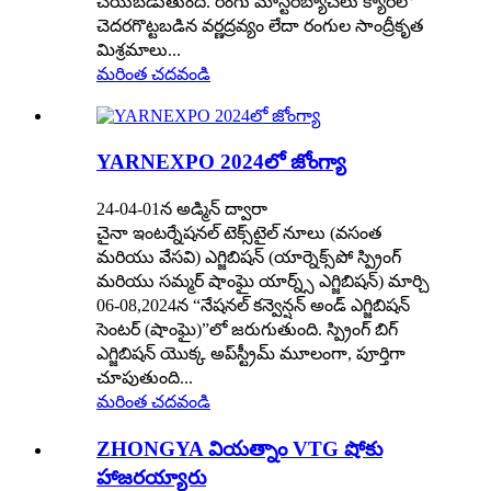
చేయబడుతుంది. రంగు మాస్టర్‌బ్యాచ్‌లు క్యారీలో
చెదరగొట్టబడిన వర్ణద్రవ్యం లేదా రంగుల సాంద్రీకృత
మిశ్రమాలు...
మరింత చదవండి
YARNEXPO 2024లో జోంగ్యా
24-04-01న అడ్మిన్ ద్వారా
చైనా ఇంటర్నేషనల్ టెక్స్‌టైల్ నూలు (వసంత
మరియు వేసవి) ఎగ్జిబిషన్ (యార్నెక్స్‌పో స్ప్రింగ్
మరియు సమ్మర్ షాంఘై యార్న్స్ ఎగ్జిబిషన్) మార్చి
06-08,2024న “నేషనల్ కన్వెన్షన్ అండ్ ఎగ్జిబిషన్
సెంటర్ (షాంఘై)”లో జరుగుతుంది. స్ప్రింగ్ బిగ్
ఎగ్జిబిషన్ యొక్క అప్‌స్ట్రీమ్ మూలంగా, పూర్తిగా
చూపుతుంది...
మరింత చదవండి
ZHONGYA వియత్నాం VTG షోకు
హాజరయ్యారు