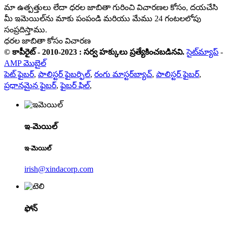
మా ఉత్పత్తులు లేదా ధరల జాబితా గురించి విచారణల కోసం, దయచేసి
మీ ఇమెయిల్‌ను మాకు పంపండి మరియు మేము 24 గంటలలోపు
సంప్రదిస్తాము.
ధరల జాబితా కోసం విచారణ
© కాపీరైట్ - 2010-2023 : సర్వ హక్కులు ప్రత్యేకించబడినవి.
సైట్‌మ్యాప్
-
AMP మొబైల్
పెట్ ఫైబర్
,
పాలిస్టర్ ఫైబర్ఫిల్
,
రంగు మాస్టర్‌బ్యాచ్
,
పాలిస్టర్ ఫైబర్
,
ప్రధానమైన ఫైబర్
,
ఫైబర్ ఫిల్
,
ఇ-మెయిల్
ఇ-మెయిల్
irish@xindacorp.com
ఫోన్