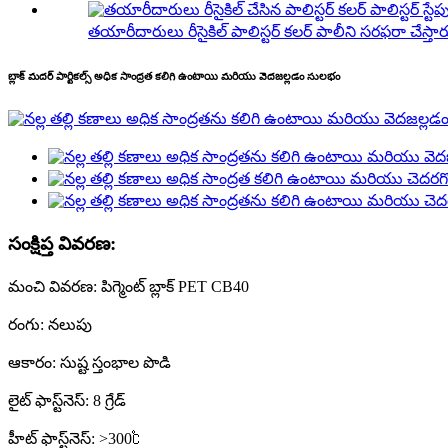
తయారీదారులు రీసైకిల్ పాలిస్టర్ కలర్ పాలీని సరఫరా చేస్తారు
బ్లాక్ మదర్ పార్టికల్స్ అధిక సాంద్రత కలిగి ఉంటాయి మరియు వెదజల్లడం సులభం
సంక్షిప్త వివరణ:
మంచి వివరణ: పిగ్మెంట్ బ్లాక్ PET CB40
రంగు: నలుపు
ఆకారం: సుష్ట స్తంభాల పొడి
లైట్ ఫాస్ట్‌నెస్: 8 గ్రేడ్
హీట్ ఫాస్ట్‌నెస్: >300℃