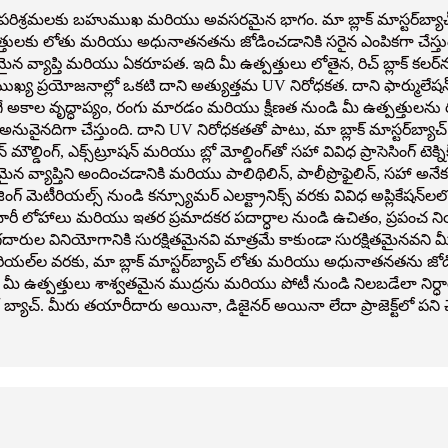
వివిధ పరిశ్రమలకు బహుముఖ మరియు అవసరమైన భాగం. మా బ్లాక్ మాస్టర్‌బ్య
పత్తులకు లోతు మరియు అధునాతనతను జోడించడానికి సరైన ఎంపికగా చేస్తుంది. 
తమైన వ్యాప్తి మరియు ఏకరూపత. ఇది మీ ఉత్పత్తులు లోతైన, రిచ్ బ్లాక్ కల
క ముఖ్య ప్రయోజనాల్లో ఒకటి దాని అత్యుత్తమ UV నిరోధకత. దాని ఫార్ములేషన
 అకాల వృద్ధాప్యం, రంగు మారడం మరియు క్షీణత నుండి మీ ఉత్పత్తులను రక్షిస
నువైనదిగా చేస్తుంది. దాని UV నిరోధకతతో పాటు, మా బ్లాక్ మాస్టర్‌బ్యాచ్ అధ
న్ మౌల్డింగ్, ఎక్స్‌ట్రూషన్ మరియు బ్లో మోల్డింగ్‌తో సహా వివిధ ప్రాసెసి
అద్భుతమైన వ్యాప్తిని అందించడానికి మరియు పాలిథిలిన్, పాలీప్రొఫైలిన్, 
 మెటీరియల్స్ నుండి కన్స్యూమర్ ఎలక్ట్రానిక్స్ వరకు వివిధ అప్లికేషన్
ారీ లోహాలు మరియు ఇతర ప్రమాదకర పదార్ధాల నుండి ఉచితం, ప్రపంచ నియంత
రుల వినియోగానికి సురక్షితమైనవి మాత్రమే కాకుండా సురక్షితమైనవని మ
ల్‌ల వరకు, మా బ్లాక్ మాస్టర్‌బ్యాచ్ లోతు మరియు అధునాతనతను జోడిస్
 మీ ఉత్పత్తులు శాశ్వతమైన ముద్రను మరియు పోటీ నుండి నిలబడేలా నిర్ధారి
చ్. మీరు తయారీదారు అయినా, డిజైనర్ అయినా లేదా ప్రాజెక్ట్‌లో పని చేస్త