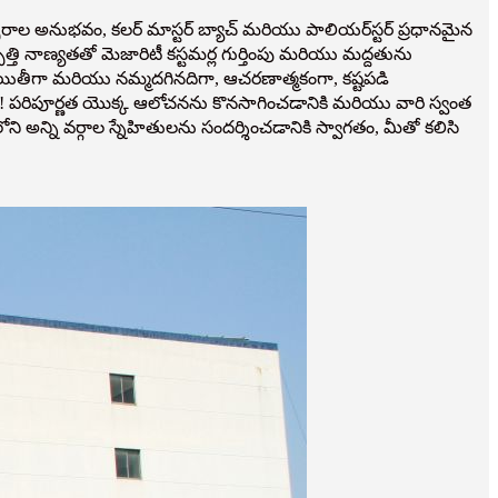
్సరాల అనుభవం, కలర్ మాస్టర్ బ్యాచ్ మరియు పాలియర్‌స్టర్ ప్రధానమైన
పత్తి నాణ్యతతో మెజారిటీ కస్టమర్ల గుర్తింపు మరియు మద్దతును
నిజాయితీగా మరియు నమ్మదగినదిగా, ఆచరణాత్మకంగా, కష్టపడి
పరిపూర్ణత యొక్క ఆలోచనను కొనసాగించడానికి మరియు వారి స్వంత
ోని అన్ని వర్గాల స్నేహితులను సందర్శించడానికి స్వాగతం, మీతో కలిసి