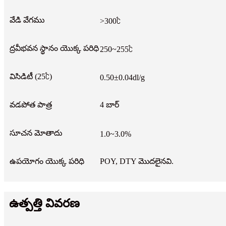
వేడి వేగము
>300℃
ద్రవీభవన స్థానం యొక్క పరిధి
250~255℃
విసిడిటీ (25℃)
0.50±0.04dl/g
వడపోత పాత్ర
4 బార్
సూచన మోతాదు
1.0~3.0%
ఉపయోగం యొక్క పరిధి
POY, DTY మొదలైనవి.
ఉత్పత్తి వివరణ