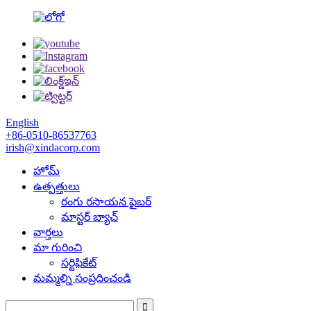
English
+86-0510-86537763
irish@xindacorp.com
హోమ్
ఉత్పత్తులు
రంగు రసాయన ఫైబర్
మాస్టర్ బ్యాచ్
వార్తలు
మా గురించి
సర్టిఫికేట్
మమ్మల్ని సంప్రదించండి