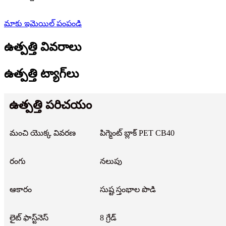
మాకు ఇమెయిల్ పంపండి
ఉత్పత్తి వివరాలు
ఉత్పత్తి ట్యాగ్‌లు
ఉత్పత్తి పరిచయం
మంచి యొక్క వివరణ
పిగ్మెంట్ బ్లాక్ PET CB40
రంగు
నలుపు
ఆకారం
సుష్ట స్తంభాల పొడి
లైట్ ఫాస్ట్‌నెస్
8 గ్రేడ్