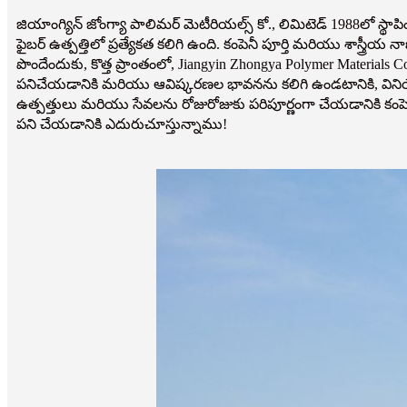
జియాంగ్యిన్ జోంగ్యా పాలిమర్ మెటీరియల్స్ కో., లిమిటెడ్ 1988లో స్
ఫైబర్ ఉత్పత్తిలో ప్రత్యేకత కలిగి ఉంది. కంపెనీ పూర్తి మరియు శాస్త్
పొందేందుకు, కొత్త ప్రాంతంలో, Jiangyin Zhongya Polymer Materials
పనిచేయడానికి మరియు ఆవిష్కరణల భావనను కలిగి ఉండటానికి, విన
ఉత్పత్తులు మరియు సేవలను రోజురోజుకు పరిపూర్ణంగా చేయడానికి కంపెనీ
పని చేయడానికి ఎదురుచూస్తున్నాము!