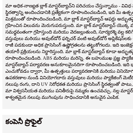
మా అధిక-నాణ్యత బ్లాక్ మాస్టర్‌బ్యాచ్‌ని పరిచయం చేస్తున్నాము - 
స్థిరత్వాన్ని అందించడానికి ప్రత్యేకంగా రూపొందించబడింది, ఇది మీ ఉత్
మిశ్రమంతో రూపొందించబడింది, మా బ్లాక్ మాస్టర్‌బ్యాచ్ ఆఫర్లు అద్భు
గ్రహించిన విలువను మెరుగుపరుస్తుంది. మా బ్లాక్ మాస్టర్‌బ్యాచ్ యొక్
సమర్థవంతంగా గ్రహిస్తుంది మరియు వెదజల్లుతుంది, సూర్యరశ్మి వల్ల కలిగే
వస్తువులు మరియు అవుట్‌డోర్ ఫర్నిచర్ వంటి అవుట్‌డోర్ అప్లికేషన్‌లకు అ
రాజీ పడకుండా అధిక ప్రాసెసింగ్ ఉష్ణోగ్రతలను తట్టుకోగలదు. ఇది ఇంజెక్ష
తయారీ ప్రక్రియలను నిర్ధారిస్తుంది. మా బ్లాక్ మాస్టర్‌బ్యాచ్ కూడా 
రూపొందించబడింది. ABS మరియు మరిన్ని. ఈ బహుముఖ ప్రజ్ఞ ప్యాకేజింగ్
మాస్టర్‌బ్యాచ్ పర్యావరణ అనుకూలమైనదిగా రూపొందించబడింది. ఇది భ
ఎంచుకోవడం ద్వారా, మీ ఉత్పత్తులు పర్యావరణానికి మరియు వినియోగదా
ఉపకరణాల నుండి వినియోగదారు వస్తువులు మరియు ప్యాకేజింగ్ మెటీరియ
నలుపు రంగు, దాని UV నిరోధకత మరియు ప్రాసెసింగ్ స్థిరత్వంతో పాటు,
మా విశ్వసనీయత మరియు పనితీరుపై నమ్మకం ఉంచవచ్చు. నల్ల మాస్టర్ బ్యా
శాశ్వతమైన నలుపు ముగింపును సాధించడానికి అనువైన ఎంపిక.
కంపెనీ ప్రొఫైల్