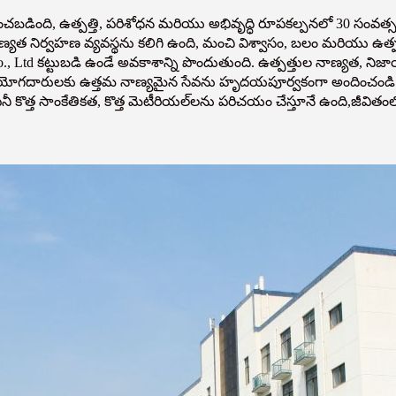
థాపించబడింది, ఉత్పత్తి, పరిశోధన మరియు అభివృద్ధి రూపకల్పనలో 30 సంవత
రీయ నాణ్యత నిర్వహణ వ్యవస్థను కలిగి ఉంది, మంచి విశ్వాసం, బలం మరియు ఉత్
 Co., Ltd కట్టుబడి ఉండే అవకాశాన్ని పొందుతుంది. ఉత్పత్తుల నాణ్యత, 
ియోగదారులకు ఉత్తమ నాణ్యమైన సేవను హృదయపూర్వకంగా అందించండి! 
 కొత్త సాంకేతికత, కొత్త మెటీరియల్‌లను పరిచయం చేస్తూనే ఉంది,
జీవితంల