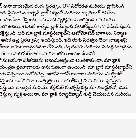
ాచ్ అసాధారణమైన రంగు స్థిరత్వం, UV నిరోధకత మరియు ప్రాసెసింగ్
ప్రీమియం కార్బన్ బ్లాక్ పిగ్మెంట్ మరియు క్యారియర్ రెసిన్‌ల
ర్‌ను పొందేలా చేస్తుంది, అది వాటి దృశ్యమాన ఆకర్షణను మరియు
్‌లో ఉపయోగించిన కార్బన్ బ్లాక్ పిగ్మెంట్ హానికరమైన UV రేడియేషన్‌ను
్తుంది. ఇది మా బ్లాక్ మాస్టర్‌బ్యాచ్‌ని ఆటోమోటివ్ భాగాలు, నిర్మాణ
ిక ఉష్ణ స్థిరత్వాన్ని అందిస్తుంది. ఇది రంగు స్థిరత్వం లేదా నాణ్యతపై
ంగ్ టెక్నిక్‌లకు అనుకూలమైనదిగా చేస్తుంది, మృదువైన మరియు సమర్థవంతమైన
సహా అనేక రకాల పాలిమర్‌లతో అనుకూలతను అందించడానికి
‌లలో సులభంగా ఏకీకరణను అనుమతిస్తుంది.అంతేకాకుండా, మా బ్లాక్
్రణ ప్రమాణాలకు అనుగుణంగా ఉంటుంది. మా బ్లాక్ మాస్టర్‌బ్యాచ్‌ని
ీరు నిశ్చయించుకోవచ్చు. ఆటోమోటివ్ భాగాలు మరియు ఎలక్ట్రికల్
తుంది. అనేక రకాల ఉత్పత్తులు. దాని తీవ్రమైన మరియు స్థిరమైన
స్తుంది. నాణ్యత మరియు కస్టమర్ సంతృప్తి పట్ల మా నిబద్ధతతో, మీరు
ున్న వ్యక్తి అయినా, మా బ్లాక్ మాస్టర్‌బ్యాచ్ శుద్ధి చేయబడిన మరియు