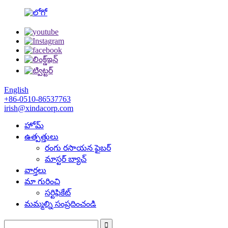
English
+86-0510-86537763
irish@xindacorp.com
హోమ్
ఉత్పత్తులు
రంగు రసాయన ఫైబర్
మాస్టర్ బ్యాచ్
వార్తలు
మా గురించి
సర్టిఫికేట్
మమ్మల్ని సంప్రదించండి