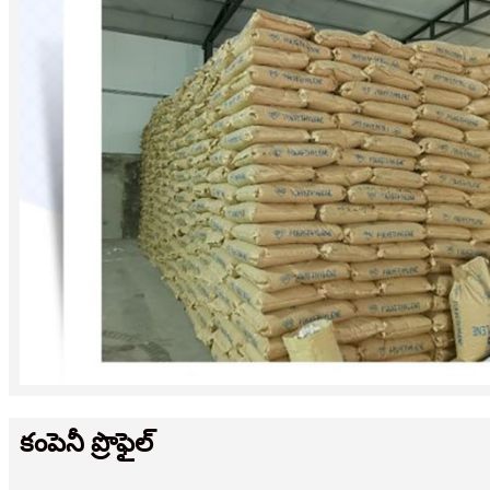
కంపెనీ ప్రొఫైల్