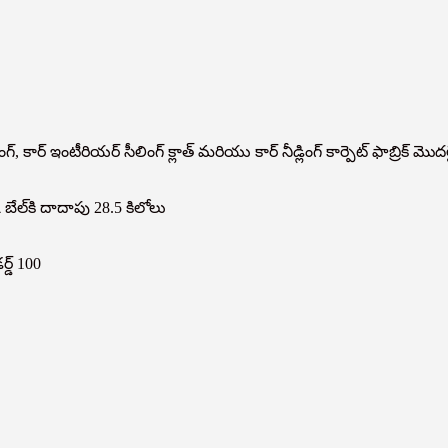
ంగ్, కార్ ఇంటీరియర్ సీలింగ్ క్లాత్ మరియు కార్ నీడ్లింగ్ కార్పెట్ ఫాబ్రిక్ మొ
బేల్‌కి దాదాపు 28.5 కిలోలు
డ్ 100