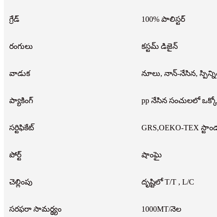
గ్రేడ్
100% పాలిస్టర్
రంగులు
కస్టమ్ డిజైన్
వాడుక
నూలు, నాన్-నేసిన, స్పిన్ని
ప్యాకింగ్
pp నేసిన సంచులలో ఒక్కో 
సర్టిఫికేట్
GRS,OEKO-TEX స్టాండర్
పోర్ట్
షాంఘై
చెల్లింపు
దృష్టిలో T/T , L/C
సరఫరా సామర్థ్యం
1000MT/నెల