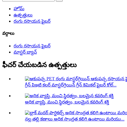
హోమ్
ఉత్పత్తులు
రంగు రసాయన ఫైబర్
వర్గాలు
రంగు రసాయన ఫైబర్
మాస్టర్ బ్యాచ్
ఫీచర్ చేయబడిన ఉత్పత్తులు
గ్రీన్ పిఇటి కలర్ మాస్టర్‌గ్రెయిన్ గ్రీన్ కెమికల్ ఫైబర్ కోల్...
అధిక వ్యాప్తి, మంచి స్థిరత్వం, బలమైన కవరింగ్ శక్తి
నల్ల తల్లి కణాలు అధిక సాంద్రత కలిగి ఉంటాయి మరియు...