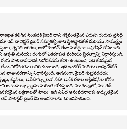
ణ్యత కలిగిన సింథటిక్ ఫైబర్ దాని శక్తివంతమైన ఎరుపు రంగుకు ప్రసిద్ధి
 రెడ్ పాలిస్టర్ ఫైబర్ నమ్మశక్యంకాని స్థితిస్థాపకత మరియు సామర్థ్యం
 దుస్తులు, గృహాలంకరణ, ఆటోమోటివ్ లేదా మరేదైనా అప్లికేషన్ కోసం ఇది
ఆకృతి మరియు రంగులో ఏకరూపత మరియు స్థిరత్వాన్ని నిర్ధారిస్తుంది.
గు పాలిపోవడానికి నిరోధకతను కలిగి ఉంటుంది, ఇది కఠినమైన
ర్ తేమ-నిరోధకతను కలిగి ఉంటుంది, ఇది ఇండోర్ మరియు అవుట్‌డోర్
వాతావరణాన్ని నిర్ధారిస్తుంది. అదనంగా, ఫైబర్ శుభ్రపరచడం
, కర్టెన్‌లు, అప్‌హోల్స్టరీతో సహా అనేక రకాల అప్లికేషన్‌ల కోసం
దాని బహుముఖ ప్రజ్ఞను మరింత జోడిస్తుంది. ముగింపులో, మా రెడ్
్రయోజనకరమైన లక్షణాలతో పాటు, ఇది వివిధ అనువర్తనాలకు అద్భుతమైన
 రెడ్ పాలిస్టర్ ఫైబర్ మీ అంచనాలను మించిపోతుంది.