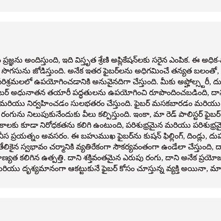
ు అందిస్తుంది, ఇది విస్తృత శ్రేణి అప్లికేషన్‌లకు సరైన ఎంపిక. ఈ అధిక-నా
ియు సొగసును జోడిస్తుంది. అనేక ఇతర ఫైబర్‌లను అధిగమించే తన్యత బలంతో, మా
 పరిశ్రమలలో ఉపయోగించడానికి అనువైనదిగా చేస్తుంది. మీకు అప్హోల్స్టరీ,
ర్ ఫైబర్ అధునాతన తయారీ పద్ధతులను ఉపయోగించి రూపొందించబడింది, దాని 
మరియు నిర్వహించడం సులభతరం చేస్తుంది. ఫైబర్ మసకబారడం మరియు రం
ను నిలుపుకునేందుకు వీలు కల్పిస్తుంది. ఇంకా, మా రెడ్ పాలిస్టర్ ఫైబ
కు కూడా నిరోధకతను కలిగి ఉంటుంది, పరిశుభ్రమైన మరియు పరిశుభ్రమైన 
ప్రయత్నం అవసరం. ఈ బహుముఖ ఫైబర్‌ను కుషన్ ఫిల్లింగ్, దిండ్లు, దుప్పట్లు
ికైన స్వభావం చర్మానికి వ్యతిరేకంగా సౌకర్యవంతంగా ఉండేలా చేస్తుంది, 
 నాణ్యత కలిగిన ఉత్పత్తి. దాని శక్తివంతమైన ఎరుపు రంగు, దాని అనేక ప
ియు దృశ్యమానంగా ఆకట్టుకునే ఫైబర్ కోసం చూస్తున్న వ్యక్తి అయినా, మా