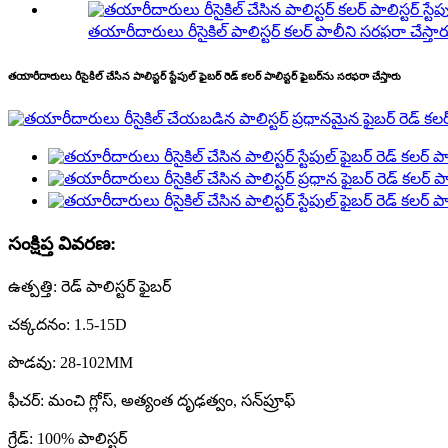
తయారీదారులు రీసైకిల్ పాలిస్టర్ కలర్ పాలీని సరఫరా చేస్తారు
తయారీదారులు రీసైకిల్ చేసిన పాలిస్టర్ స్టేపుల్ ఫైబర్ రెడ్ కలర్ పాలిస్టర్ ఫైబర్‌ను సరఫరా చేస్తారు
సంక్షిప్త వివరణ:
ఉత్పత్తి: రెడ్ పాలిస్టర్ ఫైబర్
చక్కదనం: 1.5-15D
పొడవు: 28-102MM
ఫీచర్: మంచి గ్లోస్, అత్యంత దృఢత్వం, సన్‌ప్రూఫ్
గ్రేడ్: 100% పాలిస్టర్