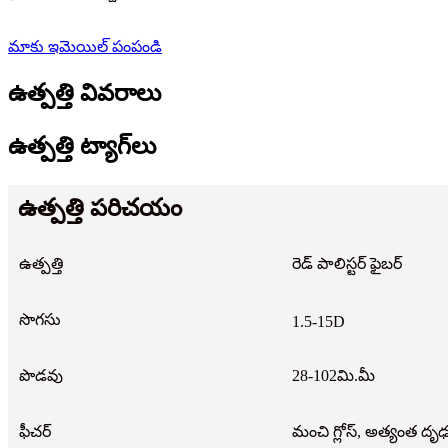
మాకు ఇమెయిల్ పంపండి
ఉత్పత్తి వివరాలు
ఉత్పత్తి ట్యాగ్‌లు
ఉత్పత్తి పరిచయం
ఉత్పత్తి
రెడ్ పాలిస్టర్ ఫైబర్
సొగసు
1.5-15D
పొడవు
28-102మి.మీ
ఫీచర్
మంచి గ్లోస్, అత్యంత దృఢత