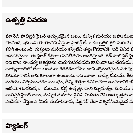
ఉత్పత్తి వివరణ
మా రెడ్ పాలిస్టర్ ఫైబర్ అద్భుతమైన బలం, మన్నిక మరియు బహుముఖ ప్రజ్ఞన
చెందింది, ఇది ఉపయోగించిన ఏదైనా ప్రాజెక్ట్ లేదా ఉత్పత్తికి శైలి మర
కలిగి ఉంటుంది. దుస్తులు మరియు కన్నీటిని తట్టుకోవడానికి, ఇది వివిధ
అవసరమైనా, ఈ ఫైబర్ దీర్ఘకాల పనితీరును అందిస్తుంది. రెడ్ పాలిస్ట
ఇది దాని సౌందర్య ఆకర్షణను మెరుగుపరచడమే కాకుండా పని చేయడం 
సూర్యకాంతిలో లేదా తరచుగా కడగడంలోనూ దాని శక్తివంతమైన ఎరుపు రంగు
వినియోగానికి అనుకూలంగా ఉంటుంది. ఇది బూజు, అచ్చు మరియు కీటకాల
మరియు నిర్వహించడం సులభం, దీన్ని కొత్తగా కనిపించేలా ఉంచడానికి కనీస 
ఉపయోగించవచ్చు. , మరియు వస్త్ర ఉత్పత్తి. దాని మృదుత్వం మరియు తేల
పాలిస్టర్ ఫైబర్ బలం, మన్నిక మరియు శైలిని మిళితం చేసే అత్యుత్తమ
ఎంపికగా చేస్తుంది. మీరు తయారీదారు, డిజైనర్ లేదా విశ్వసనీయమైన మర
ప్యాకింగ్