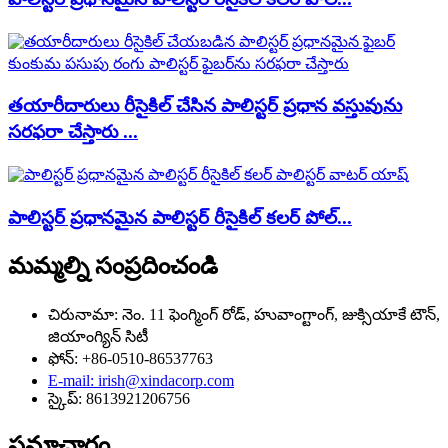
తయారీదారులు రీసైకిల్ చేసిన పాలిస్టర్ ప్రధాన వస్తువును
సరఫరా చేస్తారు ...
పాలిస్టర్ ప్రధానమైన పాలిస్టర్ రీసైకిల్ కలర్ పోల్...
మమ్మల్ని సంప్రదించండి
చిరునామా: నెం. 11 ఫెంగ్మింగ్ రోడ్, హువాంగ్టాంగ్, జుక్సియాకే టౌన్,
జియాంగ్యిన్ సిటీ
ఫోన్: +86-0510-86537763
E-mail: irish@xindacorp.com
స్కైప్: 8613921206756
సమాచారం