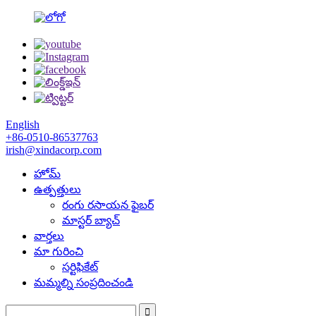
English
+86-0510-86537763
irish@xindacorp.com
హోమ్
ఉత్పత్తులు
రంగు రసాయన ఫైబర్
మాస్టర్ బ్యాచ్
వార్తలు
మా గురించి
సర్టిఫికేట్
మమ్మల్ని సంప్రదించండి