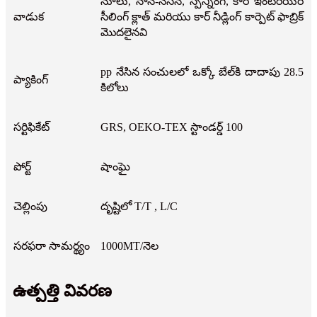
నూలు, నాన్-నేసిన, స్పిన్నింగ్, కార్ ఇంటీరియర్
వాడుక
సీలింగ్ క్లాత్ మరియు కార్ నీడ్లింగ్ కార్పెట్ ఫాబ్రిక్
మొదలైనవి
pp నేసిన సంచులలో ఒక్కో బేల్‌కి దాదాపు 28.5
ప్యాకింగ్
కిలోలు
సర్టిఫికేట్
GRS, OEKO-TEX స్టాండర్డ్ 100
పోర్ట్
షాంఘై
చెల్లింపు
దృష్టిలో T/T , L/C
సరఫరా సామర్థ్యం
1000MT/నెల
ఉత్పత్తి వివరణ