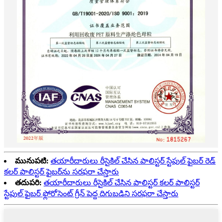
మునుపటి:
తయారీదారులు రీసైకిల్ చేసిన పాలిస్టర్ స్టేపుల్ ఫైబర్ రెడ్
కలర్ పాలిస్టర్ ఫైబర్‌ను సరఫరా చేస్తారు
తదుపరి:
తయారీదారులు రీసైకిల్ చేసిన పాలిస్టర్ కలర్ పాలిస్టర్
స్టేపుల్ ఫైబర్ ఫ్లోరోసెంట్ గ్రీన్ పెద్ద దిగుబడిని సరఫరా చేస్తారు