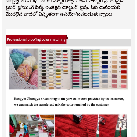
ఉత్పత్తులు వివిధ రంగుల మాస్టర్‌బ్యాచ్. అవి పాలిస్టర్ ప్రధానమైన
ఫైబర్, బ్లోయింగ్ ఫిల్మ్, ఇంజెక్షన్ మోల్డింగ్, పైపు, షీట్ మెటీరియల్
మొదలైన వాటిలో విస్తృతంగా ఉపయోగించబడుతున్నాయి.