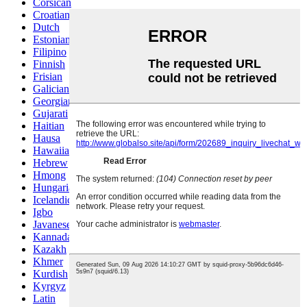
Corsican
Croatian
Dutch
Estonian
Filipino
Finnish
Frisian
Galician
Georgian
Gujarati
Haitian
Hausa
Hawaiian
Hebrew
Hmong
Hungarian
Icelandic
Igbo
Javanese
Kannada
Kazakh
Khmer
Kurdish
Kyrgyz
Latin