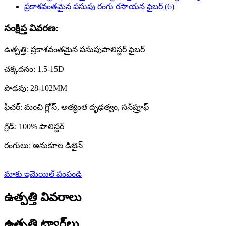
సంక్షిప్త వివరణ:
ఉత్పత్తి: ప్రకాశవంతమైన పసుపుపాలిస్టర్ ఫైబర్
చక్కదనం: 1.5-15D
పొడవు: 28-102MM
ఫీచర్: మంచి గ్లోస్, అత్యంత దృఢత్వం, సన్‌ప్రూఫ్
గ్రేడ్: 100% పాలిస్టర్
రంగులు: అనుకూల డిజైన్
మాకు ఇమెయిల్ పంపండి
ఉత్పత్తి వివరాలు
ఉత్పత్తి ట్యాగ్‌లు