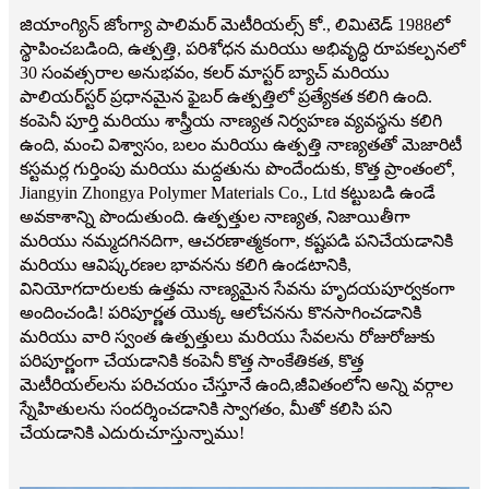
జియాంగ్యిన్ జోంగ్యా పాలిమర్ మెటీరియల్స్ కో., లిమిటెడ్ 1988లో
స్థాపించబడింది, ఉత్పత్తి, పరిశోధన మరియు అభివృద్ధి రూపకల్పనలో
30 సంవత్సరాల అనుభవం, కలర్ మాస్టర్ బ్యాచ్ మరియు
పాలియర్‌స్టర్ ప్రధానమైన ఫైబర్ ఉత్పత్తిలో ప్రత్యేకత కలిగి ఉంది.
కంపెనీ పూర్తి మరియు శాస్త్రీయ నాణ్యత నిర్వహణ వ్యవస్థను కలిగి
ఉంది, మంచి విశ్వాసం, బలం మరియు ఉత్పత్తి నాణ్యతతో మెజారిటీ
కస్టమర్ల గుర్తింపు మరియు మద్దతును పొందేందుకు, కొత్త ప్రాంతంలో,
Jiangyin Zhongya Polymer Materials Co., Ltd కట్టుబడి ఉండే
అవకాశాన్ని పొందుతుంది. ఉత్పత్తుల నాణ్యత, నిజాయితీగా
మరియు నమ్మదగినదిగా, ఆచరణాత్మకంగా, కష్టపడి పనిచేయడానికి
మరియు ఆవిష్కరణల భావనను కలిగి ఉండటానికి,
వినియోగదారులకు ఉత్తమ నాణ్యమైన సేవను హృదయపూర్వకంగా
అందించండి! పరిపూర్ణత యొక్క ఆలోచనను కొనసాగించడానికి
మరియు వారి స్వంత ఉత్పత్తులు మరియు సేవలను రోజురోజుకు
పరిపూర్ణంగా చేయడానికి కంపెనీ కొత్త సాంకేతికత, కొత్త
మెటీరియల్‌లను పరిచయం చేస్తూనే ఉంది,
జీవితంలోని అన్ని వర్గాల
స్నేహితులను సందర్శించడానికి స్వాగతం, మీతో కలిసి పని
చేయడానికి ఎదురుచూస్తున్నాము!