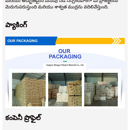
మరియు అద్భుతమైన పసుపు నీడ నిస్సందేహంగా మీ ప్రాజెక్ట్‌లను
మెరుగుపరుస్తుంది మరియు శాశ్వత ముద్రను వదిలివేస్తుంది.
ప్యాకింగ్
కంపెనీ ప్రొఫైల్