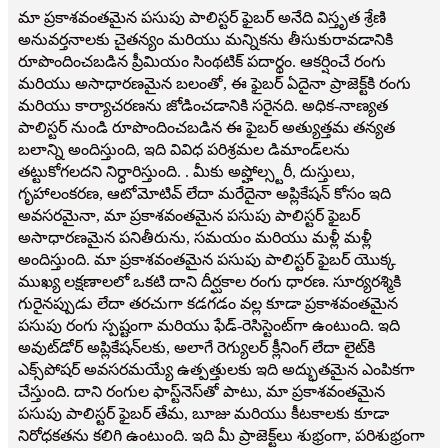
మా ప్రకాశవంతమైన పసుపు పాలిస్టర్ ఫైబర్ అనేది విస్తృత శ్రేణి
అనువర్తనాలకు చైతన్యం మరియు మన్నికను తీసుకురావడానికి
రూపొందించబడిన ప్రీమియం సింథటిక్ పదార్థం. ఆకర్షించే రంగు
మరియు అసాధారణమైన బలంతో, ఈ ఫైబర్ ఏదైనా ప్రాజెక్ట్‌కి రంగు
మరియు కార్యాచరణను జోడించడానికి సరైనది. అధిక-నాణ్యత
పాలిస్టర్ నుండి రూపొందించబడిన ఈ ఫైబర్ అత్యుత్తమ తన్యత
బలాన్ని అందిస్తుంది, ఇది వివిధ పరిశ్రమల డిమాండ్‌లను
తట్టుకోగలదని నిర్ధారిస్తుంది. . మీకు అప్హోల్స్టరీ, దుస్తులు,
గృహాలంకరణ, ఆటోమోటివ్ లేదా మరేదైనా అప్లికేషన్ కోసం ఇది
అవసరమైనా, మా ప్రకాశవంతమైన పసుపు పాలిస్టర్ ఫైబర్
అసాధారణమైన పనితీరును, సమయం మరియు మళ్లీ మళ్లీ
అందిస్తుంది. మా ప్రకాశవంతమైన పసుపు పాలిస్టర్ ఫైబర్ యొక్క
ముఖ్య లక్షణాలలో ఒకటి దాని దీర్ఘకాల రంగు ధారణ. సూర్యరశ్మికి
గురైనప్పుడు లేదా తరచుగా కడగడం వల్ల కూడా ప్రకాశవంతమైన
పసుపు రంగు స్పష్టంగా మరియు ఫేడ్-రెసిస్టెంట్‌గా ఉంటుంది. ఇది
అవుట్‌డోర్ అప్లికేషన్‌లకు, అలాగే రెగ్యులర్ క్లీనింగ్ లేదా లైట్‌కి
ఎక్స్‌పోషర్ అవసరమయ్యే ఉత్పత్తులకు ఇది అద్భుతమైన ఎంపికగా
చేస్తుంది. దాని రంగుల ఫాస్ట్‌నెస్‌తో పాటు, మా ప్రకాశవంతమైన
పసుపు పాలిస్టర్ ఫైబర్ తేమ, బూజు మరియు కీటకాలకు కూడా
నిరోధకతను కలిగి ఉంటుంది. ఇది మీ ప్రాజెక్ట్‌లు శుభ్రంగా, పరిశుభ్రంగా