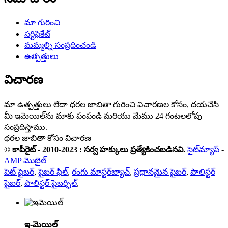
మా గురించి
సర్టిఫికేట్
మమ్మల్ని సంప్రదించండి
ఉత్పత్తులు
విచారణ
మా ఉత్పత్తులు లేదా ధరల జాబితా గురించి విచారణల కోసం, దయచేసి
మీ ఇమెయిల్‌ను మాకు పంపండి మరియు మేము 24 గంటలలోపు
సంప్రదిస్తాము.
ధరల జాబితా కోసం విచారణ
© కాపీరైట్ - 2010-2023 : సర్వ హక్కులు ప్రత్యేకించబడినవి.
సైట్‌మ్యాప్
-
AMP మొబైల్
పెట్ ఫైబర్
,
ఫైబర్ ఫిల్
,
రంగు మాస్టర్‌బ్యాచ్
,
ప్రధానమైన ఫైబర్
,
పాలిస్టర్
ఫైబర్
,
పాలిస్టర్ ఫైబర్ఫిల్
,
ఇ-మెయిల్