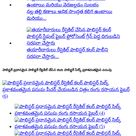
నల్ల తల్లి కణాలు అధిక సాంద్రత కలిగి ఉంటాయి
మరియు...
తయారీదారులు రీసైకిల్ పాలిస్టర్ కలర్ పాలీని
సరఫరా చేస్తారు...
పాలిస్టర్ ప్రధానమైన పాలిస్టర్ రీసైకిల్ చేసిన రంగు పాలిస్టర్ సిల్క్ ప్రకాశవంతమైన పసుపు