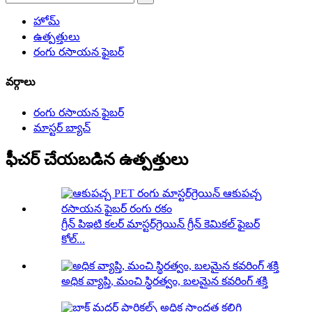
హోమ్
ఉత్పత్తులు
రంగు రసాయన ఫైబర్
వర్గాలు
రంగు రసాయన ఫైబర్
మాస్టర్ బ్యాచ్
ఫీచర్ చేయబడిన ఉత్పత్తులు
గ్రీన్ పిఇటి కలర్ మాస్టర్‌గ్రెయిన్ గ్రీన్ కెమికల్ ఫైబర్
కోల్...
అధిక వ్యాప్తి, మంచి స్థిరత్వం, బలమైన కవరింగ్ శక్తి