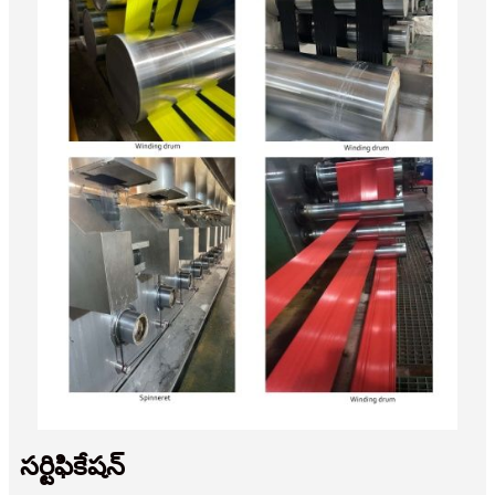
సర్టిఫికేషన్