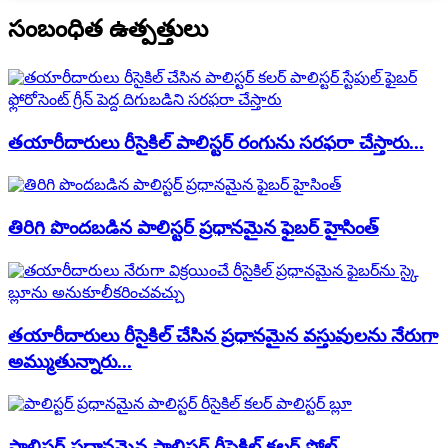
సంబంధిత ఉత్పత్తులు
తయారీదారులు రీసైకిల్ పాలిస్టర్ రంగును సరఫరా చేస్తారు...
తిరిగి పొందబడిన పాలిస్టర్ ప్రధానమైన ఫైబర్ హైసింత్
తయారీదారులు రీసైకిల్ చేసిన ప్రధానమైన వస్తువులను నేరుగా
అమ్ముతున్నారు...
పాలిస్టర్ ప్రధానమైన పాలిస్టర్ రీసైకిల్ కలర్ పోల్...