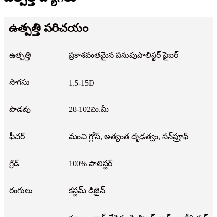
ఉత్పత్తి పరిచయం
ఉత్పత్తి
ప్రకాశవంతమైన పసుపుపాలిస్టర్ ఫైబర్
సొగసు
1.5-15D
పొడవు
28-102మి.మీ
ఫీచర్
మంచి గ్లోస్, అత్యంత దృఢత్వం, సన్‌ప్రూఫ్
గ్రేడ్
100% పాలిస్టర్
రంగులు
కస్టమ్ డిజైన్