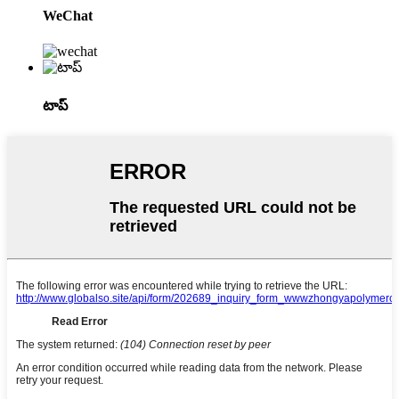
WeChat
టాప్