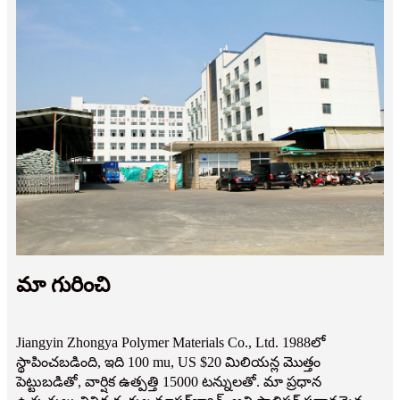
మా గురించి
Jiangyin Zhongya Polymer Materials Co., Ltd. 1988లో
స్థాపించబడింది, ఇది 100 mu, US $20 మిలియన్ల మొత్తం
పెట్టుబడితో, వార్షిక ఉత్పత్తి 15000 టన్నులతో. మా ప్రధాన